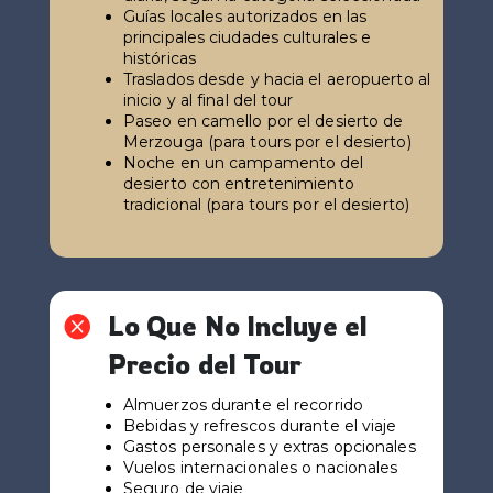
Guías locales autorizados en las
principales ciudades culturales e
históricas
Traslados desde y hacia el aeropuerto al
inicio y al final del tour
Paseo en camello por el desierto de
Merzouga (para tours por el desierto)
Noche en un campamento del
desierto con entretenimiento
tradicional (para tours por el desierto)
Lo Que No Incluye el

Precio del Tour
Almuerzos durante el recorrido
Bebidas y refrescos durante el viaje
Gastos personales y extras opcionales
Vuelos internacionales o nacionales
Seguro de viaje