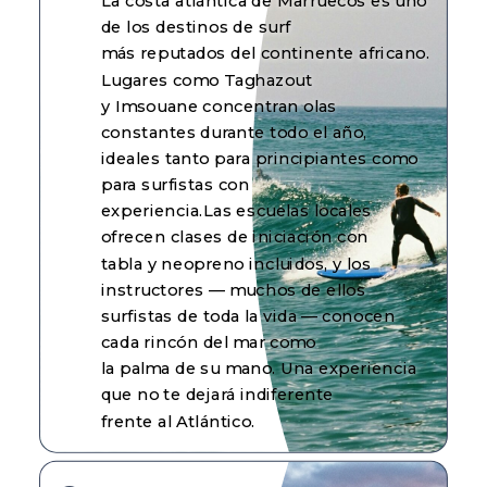
La costa atlántica de Marruecos es uno
de los destinos de surf
más reputados del continente africano.
Lugares como Taghazout
y Imsouane concentran olas
constantes durante todo el año,
ideales tanto para principiantes como
para surfistas con
experiencia.Las escuelas locales
ofrecen clases de iniciación con
tabla y neopreno incluidos, y los
instructores — muchos de ellos
surfistas de toda la vida — conocen
cada rincón del mar como
la palma de su mano. Una experiencia
que no te dejará indiferente
frente al Atlántico.