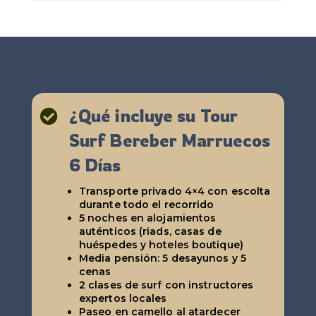
¿Qué incluye su Tour

Surf Bereber Marruecos
6 Días
Transporte privado 4×4 con escolta
durante todo el recorrido
5 noches en alojamientos
auténticos (riads, casas de
huéspedes y hoteles boutique)
Media pensión: 5 desayunos y 5
cenas
2 clases de surf con instructores
expertos locales
Paseo en camello al atardecer