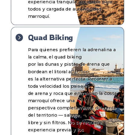
experiencia tranquila, accesible para
todos y
cargada de autenticidad
marroquí.
Quad Biking

Para quienes prefieren la adrenalina a
la calma, el quad biking
por las dunas y pistas de arena que
bordean el litoral atlántico
es la alternativa perfecta. Recorrer a
toda velocidad los paisajes
de arena y roca que enmarcan la costa
marroquí ofrece una
perspectiva completamente diferente
del territorio — salvaje,
libre y sin filtros. No se requiere
experiencia previa, y
los