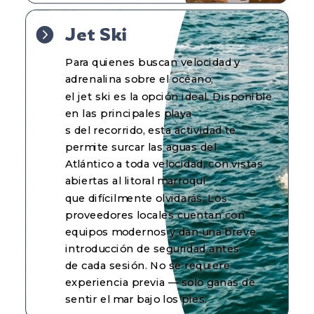
Jet Ski

Para quienes buscan velocidad y
adrenalina sobre el océano,
el jet ski es la opción ideal. Disponible
en las principales playa
s del recorrido, esta actividad te
permite surcar las aguas del
Atlántico a toda velocidad, con vistas
abiertas al litoral marroquí
que difícilmente olvidarás. Los
proveedores locales cuentan con
equipos modernos y dan una breve
introducción de seguridad antes
de cada sesión. No se requiere
experiencia previa — solo ganas de
sentir el mar bajo los pies.