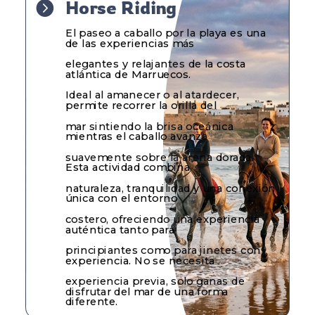
Horse Riding

El paseo a caballo por la playa es una
de las experiencias más
elegantes y relajantes de la costa
atlántica de Marruecos.
Ideal al amanecer o al atardecer,
permite recorrer la orilla del
mar sintiendo la brisa oceánica
mientras el caballo avanza
suavemente sobre la arena dorada.
Esta actividad combina
naturaleza, tranquilidad y una conexión
única con el entorno
costero, ofreciendo una experiencia
auténtica tanto para
principiantes como para jinetes con
experiencia. No se necesita
experiencia previa, solo ganas de
disfrutar del mar de una forma
diferente.