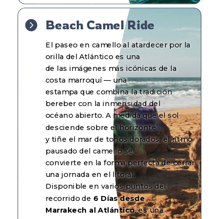
Beach Camel Ride

El paseo en camello al atardecer por la
orilla del Atlántico es una
de las imágenes más icónicas de la
costa marroquí — una
estampa que combina la tradición
bereber con la inmensidad del
océano abierto. A medida que el sol
desciende sobre el horizonte
y tiñe el mar de tonos dorados, el ritmo
pausado del camello se
convierte en la forma perfecta de cerrar
una jornada en el litoral.
Disponible en varios puntos del
recorrido de
6 Días desde
Marrakech
al Atlántico
, es una