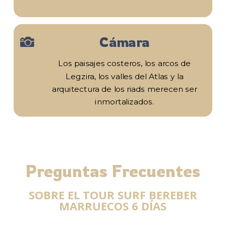
Cámara

Los paisajes costeros, los arcos de
Legzira, los valles del Atlas y la
arquitectura de los riads merecen ser
inmortalizados.
Preguntas Frecuentes
SOBRE EL TOUR SURF BEREBER
MARRUECOS 6 DÍAS